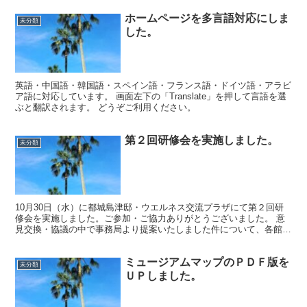
ホームページを多言語対応にしま
未分類
した。
英語・中国語・韓国語・スペイン語・フランス語・ドイツ語・アラビ
ア語に対応しています。 画面左下の「Translate」を押して言語を選
ぶと翻訳されます。 どうぞご利用ください。
第２回研修会を実施しました。
未分類
10月30日（水）に都城島津邸・ウエルネス交流プラザにて第２回研
修会を実施しました。ご参加・ご協力ありがとうございました。 意
見交換・協議の中で事務局より提案いたしました件について、各館・
園のご担当者さまに本日メールを送信しておりますので、...
ミュージアムマップのＰＤＦ版を
未分類
ＵＰしました。