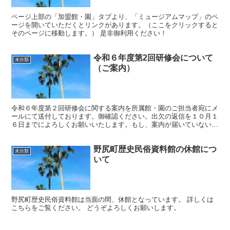
ページ上部の「加盟館・園」タブより、「ミュージアムマップ」のペ
ージを開いていただくとリンクがあります。（ここをクリックすると
そのページに移動します。） 是非御利用ください！
令和６年度第2回研修会について
未分類
（ご案内）
令和６年度第２回研修会に関する案内を所属館・園のご担当者宛にメ
ールにて送付しております。御確認ください。出欠の返信を１０月１
６日までによろしくお願いいたします。もし、案内が届いていない場
合についてはお手数ですが事務局までご連絡ください。
野尻町歴史民俗資料館の休館につ
未分類
いて
野尻町歴史民俗資料館は当面の間、休館となっています。 詳しくは
こちらをご覧ください。 どうぞよろしくお願いします。